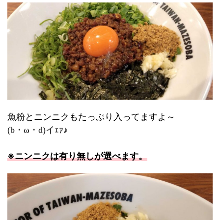
魚粉とニンニクもたっぷり入ってますよ～
(b・ω・d)イｪｧ♪
※ニンニクは有り無しが選べます。