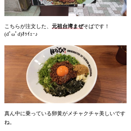
こちらが注文した、
元祖台湾まぜ
そばです！
(dﾟωﾟd)ｵｩｲｪｰ♪
真ん中に乗っている卵黄がメチャクチャ美しいです
ね。