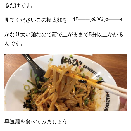
るだけです。
見てくださいこの極太麵を！
ｲｴ───(σ≧∀≦)σ───ｨ
かなり太い麺なので茹で上がるまで5分以上かかる
んです。
早速麺を食べてみましょう…