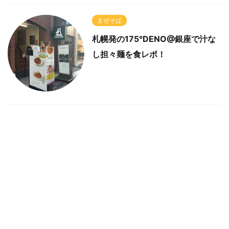
まぜそば
札幌発の175°DENO@銀座で汁な
し担々麺を食レポ！