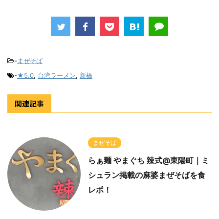
-
まぜそば
-
★5.0
,
台湾ラーメン
,
新橋
関連記事
まぜそば
らぁ麺 やまぐち 辣式@東陽町｜ミ
シュラン掲載の麻婆まぜそばを食
レポ！