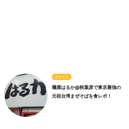
まぜそば
麺屋はるか@秋葉原で東京最強の
元祖台湾まぜそばを食レポ！