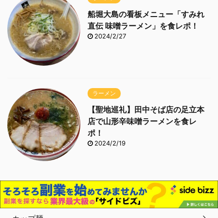
船堀大島の看板メニュー「すみれ
直伝 味噌ラーメン」を食レポ！
2024/2/27
ラーメン
【聖地巡礼】田中そば店の足立本
店で山形辛味噌ラーメンを食レ
ポ！
2024/2/19
カテゴリー