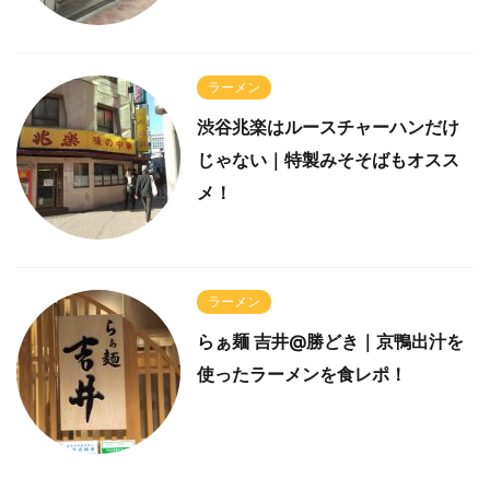
ラーメン
渋谷兆楽はルースチャーハンだけ
じゃない｜特製みそそばもオスス
メ！
ラーメン
らぁ麺 吉井@勝どき｜京鴨出汁を
使ったラーメンを食レポ！