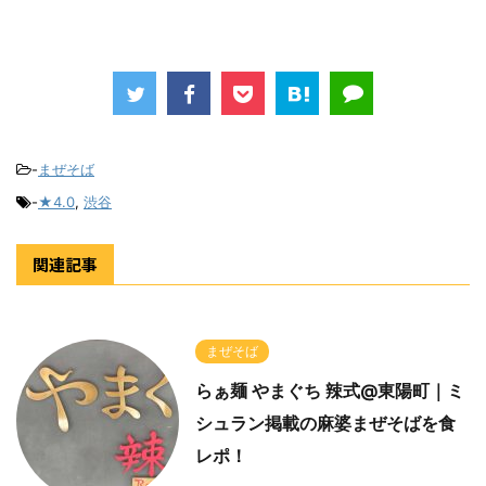
-
まぜそば
-
★4.0
,
渋谷
関連記事
まぜそば
らぁ麺 やまぐち 辣式@東陽町｜ミ
シュラン掲載の麻婆まぜそばを食
レポ！