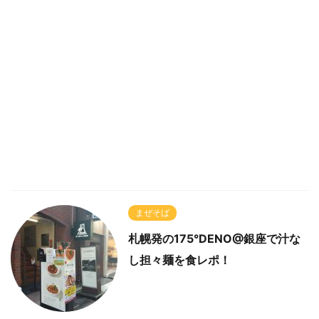
まぜそば
札幌発の175°DENO@銀座で汁な
し担々麺を食レポ！