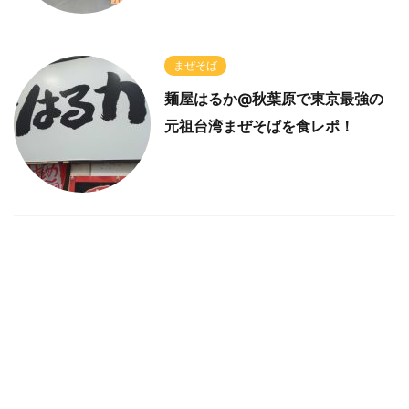
まぜそば
麺屋はるか@秋葉原で東京最強の
元祖台湾まぜそばを食レポ！