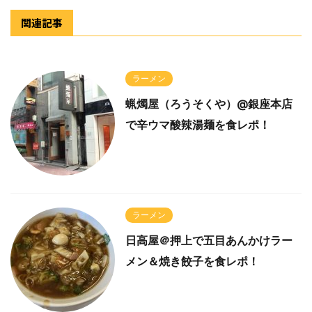
関連記事
ラーメン
蝋燭屋（ろうそくや）@銀座本店
で辛ウマ酸辣湯麺を食レポ！
ラーメン
日高屋＠押上で五目あんかけラー
メン＆焼き餃子を食レポ！