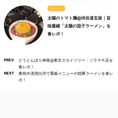
ラーメン
太陽のトマト麺@渋谷道玄坂｜旨
味凝縮「太陽の茄子ラーメン」を
食レポ！
PREV
どうとんぼり神座@東京スカイツリー・ソラマチ店を
食レポ！
NEXT
東煌＠清澄白河で看板メニューの焼豚ラーメンを食レ
ポ！