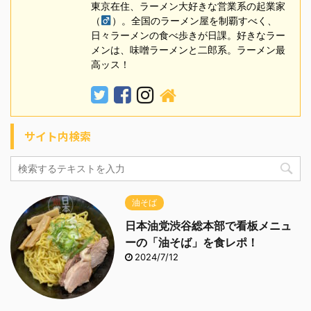
東京在住、ラーメン大好きな営業系の起業家
（
）。全国のラーメン屋を制覇すべく、
日々ラーメンの食べ歩きが日課。好きなラー
メンは、味噌ラーメンと二郎系。ラーメン最
高ッス！
サイト内検索
油そば
日本油党渋谷総本部で看板メニュ
ーの「油そば」を食レポ！
2024/7/12