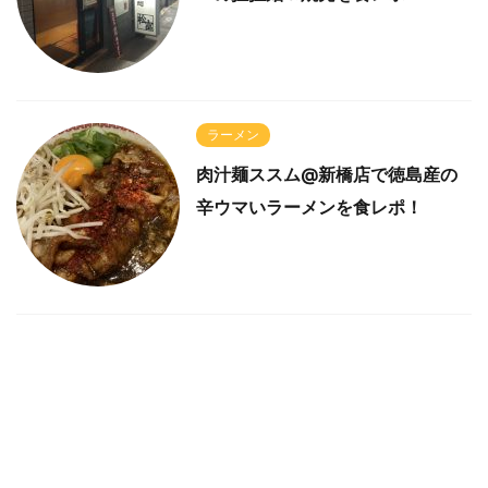
ラーメン
肉汁麺ススム@新橋店で徳島産の
辛ウマいラーメンを食レポ！