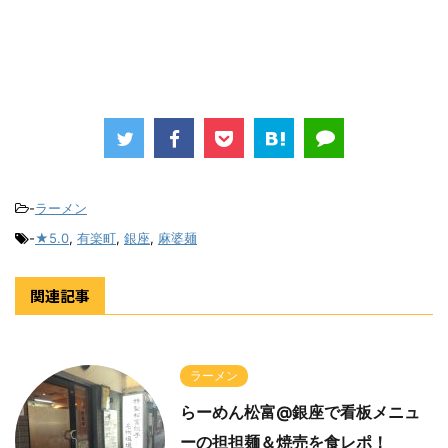
-
ラーメン
-
★5.0
,
有楽町
,
銀座
,
麻婆麺
関連記事
ラーメン
らーめん松富@銀座で看板メニュ
ーの担担麺＆焼売を食レポ！