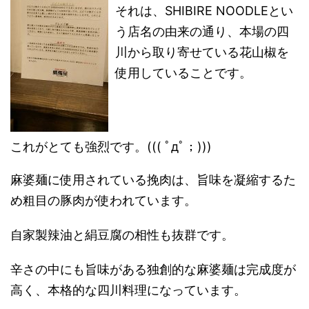
それは、SHIBIRE NOODLEとい
う店名の由来の通り、本場の四
川から取り寄せている花山椒を
使用していることです。
これがとても強烈です。((( ﾟдﾟ；)))
麻婆麺に使用されている挽肉は、旨味を凝縮するた
め粗目の豚肉が使われています。
自家製辣油と絹豆腐の相性も抜群です。
辛さの中にも旨味がある独創的な麻婆麺は完成度が
高く、本格的な四川料理になっています。